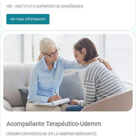
ISE - INSTITUTO SUPERIOR DE ENSEÑANZA
Lloro incontrolable o diferente del normal
ver mas información
Accidentes o heridas
Ingestión accidental
Hemorragia nasal
Quemadura
Golpe en la cabeza
Picadura de abeja o avispa
Mordedura de animales
Acompañante Terapéutico-Udemm
UDEMM (UNIVERSIDAD DE LA MARINA MERCANTE)