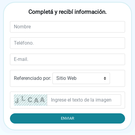
Ahogamiento por inmersión
Completá y recibí información.
Electrocución
Golpe de calor
Hipotermia
Módulo 2
Emergencias Médicas
Referenciado por:
Ataque cardíaco
Ataque cerebral
Epilepsia
Entender la epilepsia infantil
Convulsiones febriles
Crisis asmática