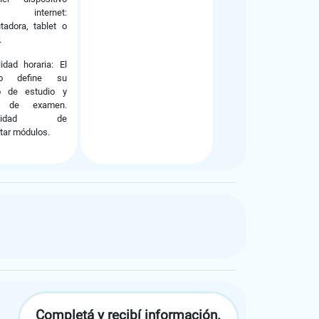
 internet:
adora, tablet o
.
ilidad horaria: El
no define su
o de estudio y
a de examen.
bilidad de
tar módulos.
Completá y recibí información.