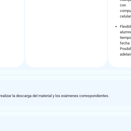
con
comput
celular
Flexib
alum
tiemp
fech
Posi
adelan
realizar la descarga del material y los exámenes correspondientes.