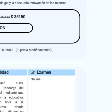
 de gel y la adecuada renovación de las mismas.
$ 35150
95000
ION
e: $95000
(Sujeto a Modificaciones)
idad
Examen
On line
lidad 100%
e: Descarga del
al mediante una
orma educativa.
so libre a la
aforma desde
ier dispositivo