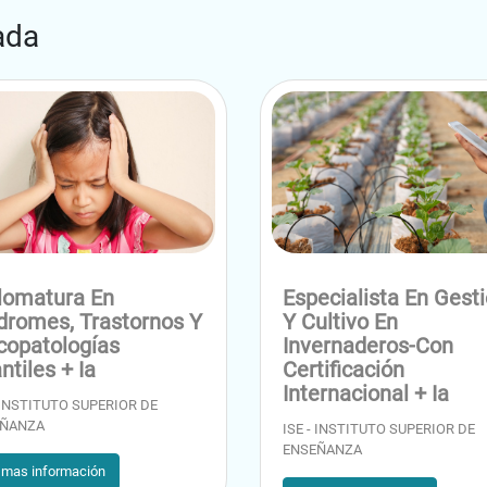
ada
s.
lomatura En
Especialista En Gest
dromes, Trastornos Y
Y Cultivo En
ricos.
copatologías
Invernaderos-Con
ntiles + Ia
Certificación
Internacional + Ia
- INSTITUTO SUPERIOR DE
ÑANZA
ISE - INSTITUTO SUPERIOR DE
ENSEÑANZA
 mas información