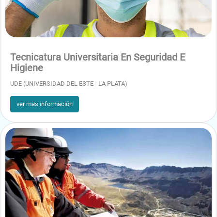
Protección de edificios contra la humedad.
Entibaciones.
Desagües
Canales.
Tecnicatura Universitaria En Seguridad E
Higiene
Alcantarillado
UDE (UNIVERSIDAD DEL ESTE - LA PLATA)
Cubiertas
ver mas información
Impostas y cornisas.
Módulo 6
Encofrado.
Cubicación
Demolición y movimiento de tierras.
Pavimentos.