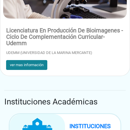
Cámaras sépticas.
Ascensores
Chimeneas de leña
Licenciatura En Producción De Bioimagenes -
Ciclo De Complementación Curricular-
Udemm
Módulo 8
UDEMM (UNIVERSIDAD DE LA MARINA MERCANTE)
Construcción
ver mas información
Suministro de Agua.
Contadores de agua
Bombas hidráulicas
Servicio de agua caliente en la vivienda.
Instituciones Académicas
Calentadores de agua.
Arquetas y Pozo.
INSTITUCIONES
Fosa séptica.