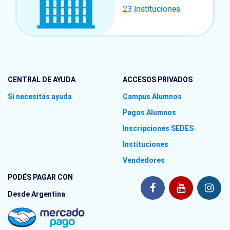
23 Instituciones
Distribución del suministro de gas.
Llaves de paso.
Ventilación.
CENTRAL DE AYUDA
ACCESOS PRIVADOS
Módulo 9
Si necesitás ayuda
Campus Alumnos
Pinturas. Clases de pinturas. Esmaltes.
Pagos Alumnos
Vidrio. Tipos de vidrios especiales. Vidrios moldeados.
Inscripciones SEDES
Instalación eléctrica.
Instituciones
Pararrayos.
Vendedores
Caldera. Radiadores.
PODÉS PAGAR CON
Desde Argentina