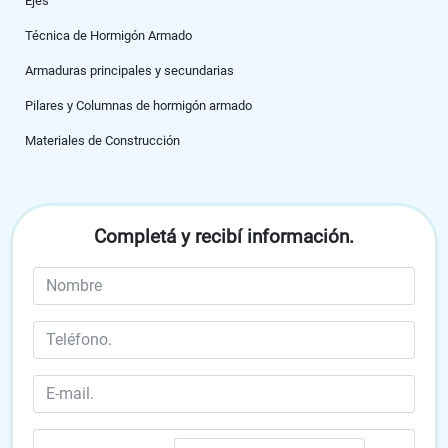
Ejes
Técnica de Hormigón Armado
Armaduras principales y secundarias
Pilares y Columnas de hormigón armado
Materiales de Construcción
Módulo 2
Completá y recibí información.
Piedra. Mampostería mixta.
Ejecución de la fábrica de piedra labrada.
Geométrica del plano. Propiedades fundamentales del plano.
Normas fundamentales.
Resistencia de los materiales.
Croquis. Ejecución de croquis.